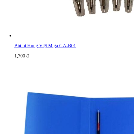
Bút bi Hùng Việt Miga GA-B01
1,700 đ