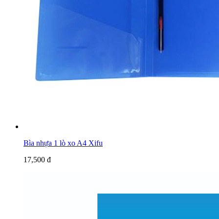
Bìa nhựa 1 lò xo A4 Xifu
17,500 đ