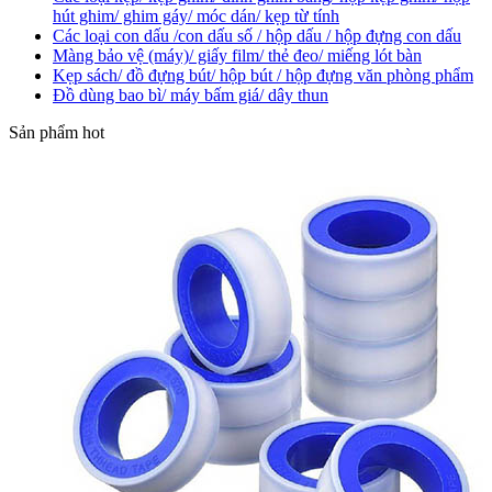
hút ghim/ ghim gáy/ móc dán/ kẹp từ tính
Các loại con dấu /con dấu số / hộp dấu / hộp đựng con dấu
Màng bảo vệ (máy)/ giấy film/ thẻ đeo/ miếng lót bàn
Kẹp sách/ đồ đựng bút/ hộp bút / hộp đựng văn phòng phẩm
Đồ dùng bao bì/ máy bấm giá/ dây thun
Sản phẩm hot