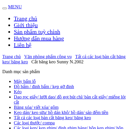
MENU
Trang chủ
Giới thiệu
Sản phẩm tuỳ chỉnh
Hướng dẩn mua hàng
Liên hệ
Trang chủ
Văn phòng phẩm công vụ
Tất cả các loại bàn cắt băng
keo/ băng keo
Cắt băng keo Sunny N.2002
Danh mục sản phẩm
Máy bấm lỗ
Đồ bấm / đinh bấm / kẹp gỡ đinh
Kéo
Dao rọc giấy/ lưỡi dao/ đồ gọt bút chì/ bàn cắt giấy/ miếng lót
cắt
Băng xóa/ viết xóa/ gôm
Keo dán/ keo sữa/ hồ dán khô/ hồ dán/ sáp đếm tiền
Tất cả các loại bàn cắt băng keo/ băng keo
Các loại thước/ compa
Các loại kẹp/ kẹp ghim/ đinh ghim bảng/ hộp kẹp ghim/ hộp