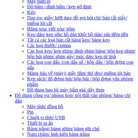
Máy bấm lỗ
Đồ bấm / đinh bấm / kẹp gỡ đinh
Kéo
Dao rọc giấy/ lưỡi dao/ đồ gọt bút chì/ bàn cắt giấy/
miếng lót cắt
Băng xóa/ viết xóa/ gôm
Keo dán/ keo sữa/ hồ dán khô/ hồ dán/ sáp đếm tiền
Tất cả các loại bàn cắt băng keo/ băng keo
Các loại thước/ compa
Các loại kẹp/ kẹp ghim/ đinh ghim bảng/ hộp kẹp ghim/
hộp hút ghim/ ghim gáy/ móc dán/ kẹp từ tính
Các loại con dấu /con dấu số / hộp dấu / hộp đựng con
dấu
Màng bảo vệ (máy)/ giấy film/ thẻ đeo/ miếng lót bàn
Kẹp sách/ đồ đựng bút/ hộp bút / hộp đựng văn phòng
phẩm
Đồ dùng bao bì/ máy bấm giá/ dây thun
Đồ dùng công vụ/ phòng họp/ nội thất văn phòng/ bảng chỉ
dẫn
Máy tính/ đồng hồ
Pin
Chuột vi tính/ USB
Thiết bị in ấn
Bảng trắng/ bảng ghim/ bảng ghi chú
Nam châm/ linh kiện bảng trắng