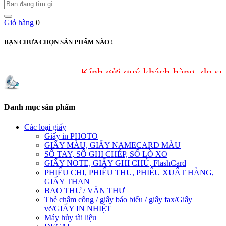
Giỏ hàng
0
BẠN CHƯA CHỌN SẢN PHẨM NÀO !
Kính gửi quý khách hàng, do sự cố bảo 
Danh mục sản phẩm
Các loại giấy
Giấy in PHOTO
GIẤY MÀU, GIẤY NAMECARD MÀU
SỔ TAY, SỔ GHI CHÉP, SỔ LÒ XO
GIẤY NOTE, GIẤY GHI CHÚ, FlashCard
PHIẾU CHI, PHIẾU THU, PHIẾU XUẤT HÀNG,
GIẤY THAN
BAO THƯ / VĂN THƯ
Thẻ chấm công / giấy báo biểu / giấy fax/Giấy
vẽ/GIẤY IN NHIỆT
Máy hủy tài liệu