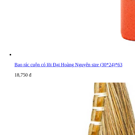
Bao rác cuộn có lõi Đại Hoàng Nguyên size (30*24)*63
18,750 đ