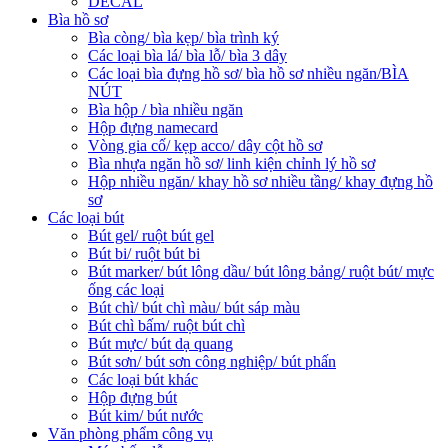
DECAL
Bìa hồ sơ
Bìa còng/ bìa kẹp/ bìa trình ký
Các loại bìa lá/ bìa lỗ/ bìa 3 dây
Các loại bìa đựng hồ sơ/ bìa hồ sơ nhiều ngăn/BÌA
NÚT
Bìa hộp / bìa nhiều ngăn
Hộp đựng namecard
Vòng gia cố/ kẹp acco/ dây cột hồ sơ
Bìa nhựa ngăn hồ sơ/ linh kiện chỉnh lý hồ sơ
Hộp nhiều ngăn/ khay hồ sơ nhiều tầng/ khay đựng hồ
sơ
Các loại bút
Bút gel/ ruột bút gel
Bút bi/ ruột bút bi
Bút marker/ bút lông dầu/ bút lông bảng/ ruột bút/ mực
ống các loại
Bút chì/ bút chì màu/ bút sáp màu
Bút chì bấm/ ruột bút chì
Bút mực/ bút dạ quang
Bút sơn/ bút sơn công nghiệp/ bút phấn
Các loại bút khác
Hộp đựng bút
Bút kim/ bút nước
Văn phòng phẩm công vụ