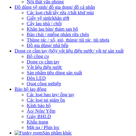
Nội thất văn phòng
Đồ dùng vệ sinh/ đồ gia dụng/ đồ cá nhân
Các loại chất tẩy rửa /chất khử mùi
Giấy vệ sinh/khăn ướt
Cây lau nhà / chổi
Khăn lau bàn/ thảm san hô
Bàn chải / miếng nhám rửa chén
Thùng rác / xô, giỏ, thùng/ túi rác, túi nhựa
Đồ gia dùng/ nhà bếp
Dụng cụ cầm tay (bộ)/ vật liệu điện nước/ vật tư sản xuất
Bộ công cụ
Dụng cụ cầm tay
Vật liệu điện nước
Sản phẩm tiêu dùng sản xuất
Đèn LED
Quạt công nghiệp
Bảo hộ lao động
Các loại bao tay/ ống tay
Các loại tai giảm ồn
Kính bảo hộ
Áo/ Nón/ Yếm
Giày BHLD
Khẩu trang
Mặt nạ / Phin lọc
Sản phẫm khác