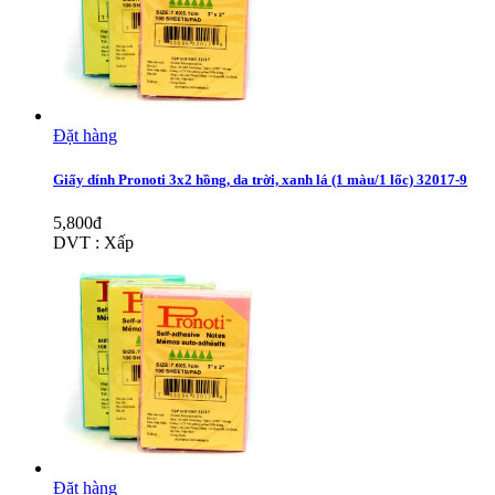
Đặt hàng
Giấy dính Pronoti 3x2 hồng, da trời, xanh lá (1 màu/1 lốc) 32017-9
5,800đ
DVT : Xấp
Đặt hàng