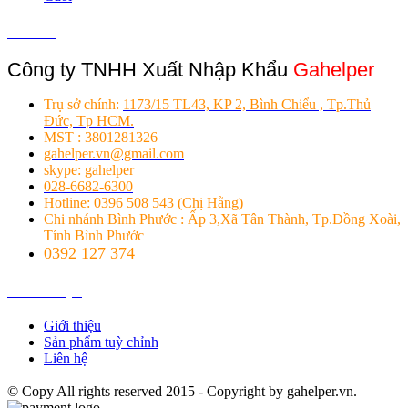
Liên hệ
Công ty TNHH Xuất Nhập Khẩu
Gahelper
Trụ sở chính:
1173/15 TL43, KP 2, Bình Chiểu , Tp.Thủ
Đức, Tp HCM.
MST : 3801281326
gahelper.vn@gmail.com
skype: gahelper
028-6682-6300
Hotline: 0396 508 543 (Chị Hằng)
Chi nhánh Bình Phước : Ấp 3,Xã Tân Thành, Tp.Đồng Xoài,
Tính Bình Phước
0392 127 374
Giới thiệu
Giới thiệu
Sản phẩm tuỳ chỉnh
Liên hệ
© Copy All rights reserved 2015 - Copyright by gahelper.vn.