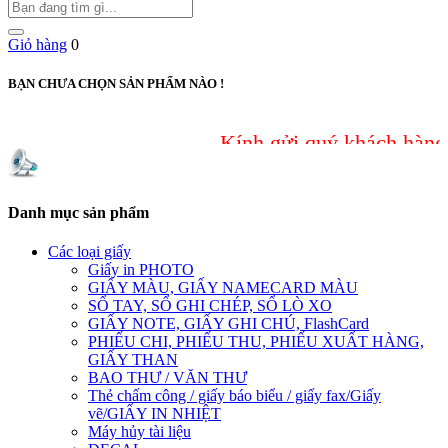
Giỏ hàng
0
BẠN CHƯA CHỌN SẢN PHẨM NÀO !
Kính gửi quý khách hàng, do s
Danh mục sản phẩm
Các loại giấy
Giấy in PHOTO
GIẤY MÀU, GIẤY NAMECARD MÀU
SỔ TAY, SỔ GHI CHÉP, SỔ LÒ XO
GIẤY NOTE, GIẤY GHI CHÚ, FlashCard
PHIẾU CHI, PHIẾU THU, PHIẾU XUẤT HÀNG,
GIẤY THAN
BAO THƯ / VĂN THƯ
Thẻ chấm công / giấy báo biểu / giấy fax/Giấy
vẽ/GIẤY IN NHIỆT
Máy hủy tài liệu