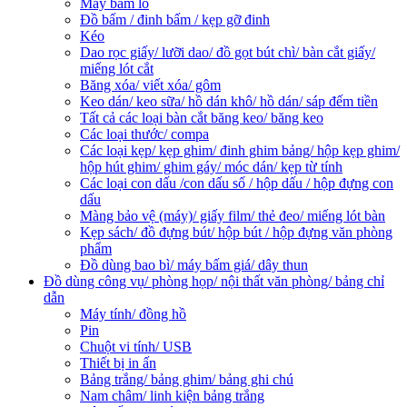
Máy bấm lỗ
Đồ bấm / đinh bấm / kẹp gỡ đinh
Kéo
Dao rọc giấy/ lưỡi dao/ đồ gọt bút chì/ bàn cắt giấy/
miếng lót cắt
Băng xóa/ viết xóa/ gôm
Keo dán/ keo sữa/ hồ dán khô/ hồ dán/ sáp đếm tiền
Tất cả các loại bàn cắt băng keo/ băng keo
Các loại thước/ compa
Các loại kẹp/ kẹp ghim/ đinh ghim bảng/ hộp kẹp ghim/
hộp hút ghim/ ghim gáy/ móc dán/ kẹp từ tính
Các loại con dấu /con dấu số / hộp dấu / hộp đựng con
dấu
Màng bảo vệ (máy)/ giấy film/ thẻ đeo/ miếng lót bàn
Kẹp sách/ đồ đựng bút/ hộp bút / hộp đựng văn phòng
phẩm
Đồ dùng bao bì/ máy bấm giá/ dây thun
Đồ dùng công vụ/ phòng họp/ nội thất văn phòng/ bảng chỉ
dẫn
Máy tính/ đồng hồ
Pin
Chuột vi tính/ USB
Thiết bị in ấn
Bảng trắng/ bảng ghim/ bảng ghi chú
Nam châm/ linh kiện bảng trắng