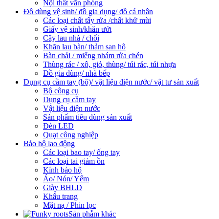
Nội thất văn phòng
Đồ dùng vệ sinh/ đồ gia dụng/ đồ cá nhân
Các loại chất tẩy rửa /chất khử mùi
Giấy vệ sinh/khăn ướt
Cây lau nhà / chổi
Khăn lau bàn/ thảm san hô
Bàn chải / miếng nhám rửa chén
Thùng rác / xô, giỏ, thùng/ túi rác, túi nhựa
Đồ gia dùng/ nhà bếp
Dụng cụ cầm tay (bộ)/ vật liệu điện nước/ vật tư sản xuất
Bộ công cụ
Dụng cụ cầm tay
Vật liệu điện nước
Sản phẩm tiêu dùng sản xuất
Đèn LED
Quạt công nghiệp
Bảo hộ lao động
Các loại bao tay/ ống tay
Các loại tai giảm ồn
Kính bảo hộ
Áo/ Nón/ Yếm
Giày BHLD
Khẩu trang
Mặt nạ / Phin lọc
Sản phẫm khác