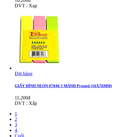
16,200đ
DVT : Xap
Đặt hàng
GIẤY DÍNH NEON 07046 3 MẢNH Pronoti (16X76MM)
11,200đ
DVT : Xấp
1
2
3
4
Cuối