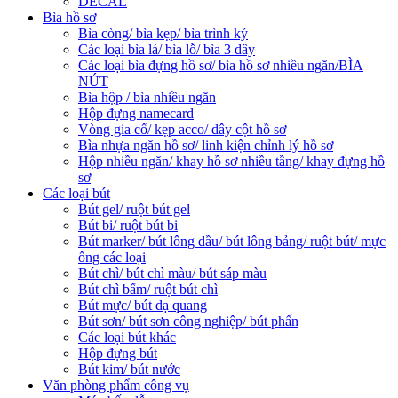
DECAL
Bìa hồ sơ
Bìa còng/ bìa kẹp/ bìa trình ký
Các loại bìa lá/ bìa lỗ/ bìa 3 dây
Các loại bìa đựng hồ sơ/ bìa hồ sơ nhiều ngăn/BÌA
NÚT
Bìa hộp / bìa nhiều ngăn
Hộp đựng namecard
Vòng gia cố/ kẹp acco/ dây cột hồ sơ
Bìa nhựa ngăn hồ sơ/ linh kiện chỉnh lý hồ sơ
Hộp nhiều ngăn/ khay hồ sơ nhiều tầng/ khay đựng hồ
sơ
Các loại bút
Bút gel/ ruột bút gel
Bút bi/ ruột bút bi
Bút marker/ bút lông dầu/ bút lông bảng/ ruột bút/ mực
ống các loại
Bút chì/ bút chì màu/ bút sáp màu
Bút chì bấm/ ruột bút chì
Bút mực/ bút dạ quang
Bút sơn/ bút sơn công nghiệp/ bút phấn
Các loại bút khác
Hộp đựng bút
Bút kim/ bút nước
Văn phòng phẩm công vụ