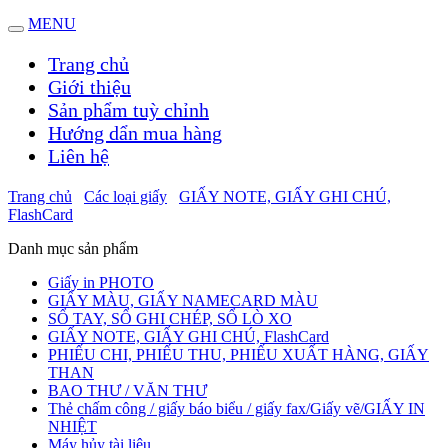
MENU
Trang chủ
Giới thiệu
Sản phẩm tuỳ chỉnh
Hướng dẩn mua hàng
Liên hệ
Trang chủ
Các loại giấy
GIẤY NOTE, GIẤY GHI CHÚ,
FlashCard
Danh mục sản phẩm
Giấy in PHOTO
GIẤY MÀU, GIẤY NAMECARD MÀU
SỔ TAY, SỔ GHI CHÉP, SỔ LÒ XO
GIẤY NOTE, GIẤY GHI CHÚ, FlashCard
PHIẾU CHI, PHIẾU THU, PHIẾU XUẤT HÀNG, GIẤY
THAN
BAO THƯ / VĂN THƯ
Thẻ chấm công / giấy báo biểu / giấy fax/Giấy vẽ/GIẤY IN
NHIỆT
Máy hủy tài liệu