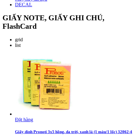
DECAL
GIẤY NOTE, GIẤY GHI CHÚ,
FlashCard
grid
list
Đặt hàng
Giấy dính Pronoti 3x5 hồng, da trời, xanh lá (1 màu/1 lốc) 32062-4