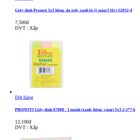
Giấy dính Pronoti 3x3 hồng, da trời, xanh lá (1 màu/1 lốc) 32032-4
7,500đ
DVT : Xấp
Đặt hàng
PRONOTI Giấy dính 07008 - 3 mảnh (xanh, hồng, vàng) 3x3-2,5*7,6
12,100đ
DVT : Xấp