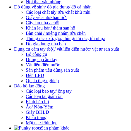
Nội thất văn phòng
Đồ dùng vệ sinh/ đồ gia dụng/ đồ cá nhân
Các loại chất tẩy rửa /chất khử mùi
Giấy vệ sinh/khăn ướt
Cây lau nhà / chổi
Khăn lau bàn/ thảm san hô
Bàn chải / miếng nhám rửa chén
Thùng rác / xô, giỏ, thùng/ túi rác, túi nhựa
Đồ gia dùng/ nhà bếp
Dụng cụ cầm tay (bộ)/ vật liệu điện nước/ vật tư sản xuất
Bộ công cụ
Dụng cụ cầm tay
Vật liệu điện nước
Sản phẩm tiêu dùng sản xuất
Đèn LED
Quạt công nghiệp
Bảo hộ lao động
Các loại bao tay/ ống tay
Các loại tai giảm ồn
Kính bảo hộ
Áo/ Nón/ Yếm
Giày BHLD
Khẩu trang
Mặt nạ / Phin lọc
Sản phẫm khác