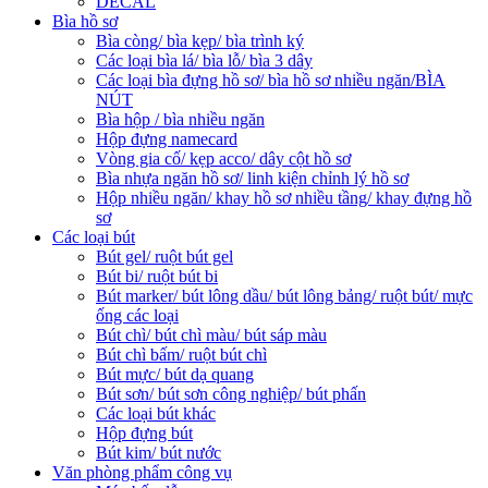
DECAL
Bìa hồ sơ
Bìa còng/ bìa kẹp/ bìa trình ký
Các loại bìa lá/ bìa lỗ/ bìa 3 dây
Các loại bìa đựng hồ sơ/ bìa hồ sơ nhiều ngăn/BÌA
NÚT
Bìa hộp / bìa nhiều ngăn
Hộp đựng namecard
Vòng gia cố/ kẹp acco/ dây cột hồ sơ
Bìa nhựa ngăn hồ sơ/ linh kiện chỉnh lý hồ sơ
Hộp nhiều ngăn/ khay hồ sơ nhiều tầng/ khay đựng hồ
sơ
Các loại bút
Bút gel/ ruột bút gel
Bút bi/ ruột bút bi
Bút marker/ bút lông dầu/ bút lông bảng/ ruột bút/ mực
ống các loại
Bút chì/ bút chì màu/ bút sáp màu
Bút chì bấm/ ruột bút chì
Bút mực/ bút dạ quang
Bút sơn/ bút sơn công nghiệp/ bút phấn
Các loại bút khác
Hộp đựng bút
Bút kim/ bút nước
Văn phòng phẩm công vụ