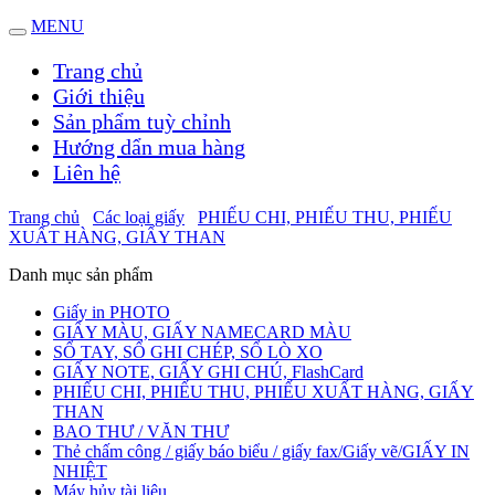
MENU
Trang chủ
Giới thiệu
Sản phẩm tuỳ chỉnh
Hướng dẩn mua hàng
Liên hệ
Trang chủ
Các loại giấy
PHIẾU CHI, PHIẾU THU, PHIẾU
XUẤT HÀNG, GIẤY THAN
Danh mục sản phẩm
Giấy in PHOTO
GIẤY MÀU, GIẤY NAMECARD MÀU
SỔ TAY, SỔ GHI CHÉP, SỔ LÒ XO
GIẤY NOTE, GIẤY GHI CHÚ, FlashCard
PHIẾU CHI, PHIẾU THU, PHIẾU XUẤT HÀNG, GIẤY
THAN
BAO THƯ / VĂN THƯ
Thẻ chấm công / giấy báo biểu / giấy fax/Giấy vẽ/GIẤY IN
NHIỆT
Máy hủy tài liệu