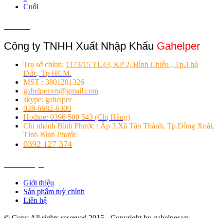
Cuối
Liên hệ
Công ty TNHH Xuất Nhập Khẩu
Gahelper
Trụ sở chính:
1173/15 TL43, KP 2, Bình Chiểu , Tp.Thủ
Đức, Tp HCM.
MST : 3801281326
gahelper.vn@gmail.com
skype: gahelper
028-6682-6300
Hotline: 0396 508 543 (Chị Hằng)
Chi nhánh Bình Phước : Ấp 3,Xã Tân Thành, Tp.Đồng Xoài,
Tính Bình Phước
0392 127 374
Giới thiệu
Giới thiệu
Sản phẩm tuỳ chỉnh
Liên hệ
© Copy All rights reserved 2015 - Copyright by gahelper.vn.