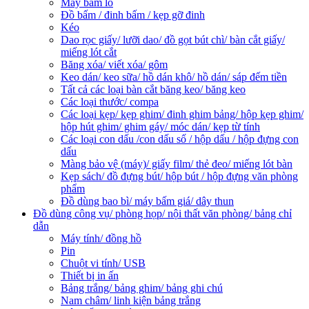
Máy bấm lỗ
Đồ bấm / đinh bấm / kẹp gỡ đinh
Kéo
Dao rọc giấy/ lưỡi dao/ đồ gọt bút chì/ bàn cắt giấy/
miếng lót cắt
Băng xóa/ viết xóa/ gôm
Keo dán/ keo sữa/ hồ dán khô/ hồ dán/ sáp đếm tiền
Tất cả các loại bàn cắt băng keo/ băng keo
Các loại thước/ compa
Các loại kẹp/ kẹp ghim/ đinh ghim bảng/ hộp kẹp ghim/
hộp hút ghim/ ghim gáy/ móc dán/ kẹp từ tính
Các loại con dấu /con dấu số / hộp dấu / hộp đựng con
dấu
Màng bảo vệ (máy)/ giấy film/ thẻ đeo/ miếng lót bàn
Kẹp sách/ đồ đựng bút/ hộp bút / hộp đựng văn phòng
phẩm
Đồ dùng bao bì/ máy bấm giá/ dây thun
Đồ dùng công vụ/ phòng họp/ nội thất văn phòng/ bảng chỉ
dẫn
Máy tính/ đồng hồ
Pin
Chuột vi tính/ USB
Thiết bị in ấn
Bảng trắng/ bảng ghim/ bảng ghi chú
Nam châm/ linh kiện bảng trắng