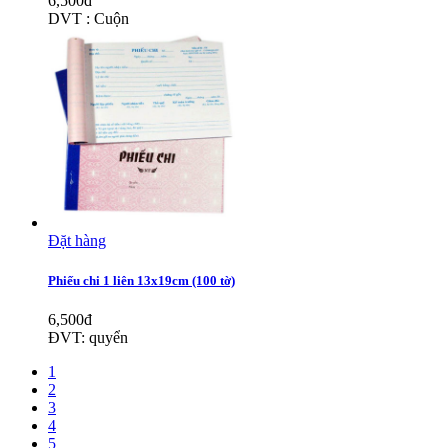
6,500đ
DVT : Cuộn
Đặt hàng
Phiếu chi 1 liên 13x19cm (100 tờ)
6,500đ
ĐVT: quyển
1
2
3
4
5