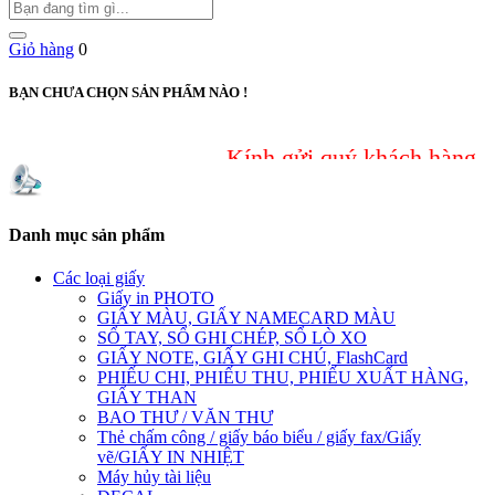
Giỏ hàng
0
BẠN CHƯA CHỌN SẢN PHẨM NÀO !
Kính gửi quý khách hàng, do sự
Danh mục sản phẩm
Các loại giấy
Giấy in PHOTO
GIẤY MÀU, GIẤY NAMECARD MÀU
SỔ TAY, SỔ GHI CHÉP, SỔ LÒ XO
GIẤY NOTE, GIẤY GHI CHÚ, FlashCard
PHIẾU CHI, PHIẾU THU, PHIẾU XUẤT HÀNG,
GIẤY THAN
BAO THƯ / VĂN THƯ
Thẻ chấm công / giấy báo biểu / giấy fax/Giấy
vẽ/GIẤY IN NHIỆT
Máy hủy tài liệu