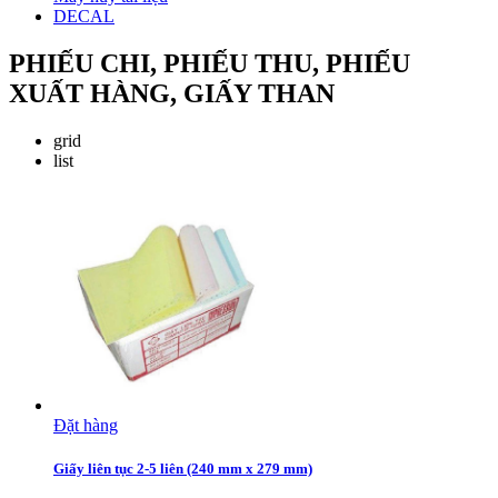
DECAL
PHIẾU CHI, PHIẾU THU, PHIẾU
XUẤT HÀNG, GIẤY THAN
grid
list
Đặt hàng
Giấy liên tục 2-5 liên (240 mm x 279 mm)