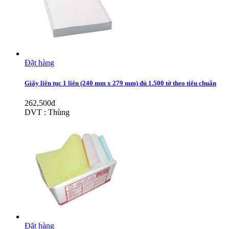
Đặt hàng
Giấy liên tục 1 liên (240 mm x 279 mm) đủ 1.500 tờ theo tiêu chuẩn
262,500đ
DVT : Thùng
Đặt hàng