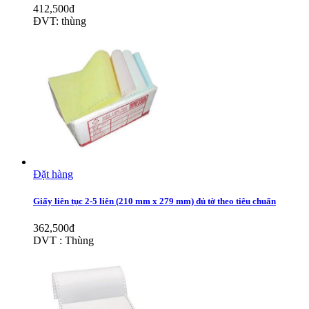
412,500đ
ĐVT: thùng
Đặt hàng
Giấy liên tục 2-5 liên (210 mm x 279 mm) đủ tờ theo tiêu chuẩn
362,500đ
DVT : Thùng