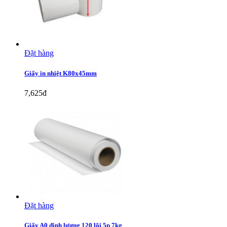
Đặt hàng
Giấy in nhiệt K80x45mm
7,625đ
Đặt hàng
Giấy A0 định lượng 120 lõi 5p 7kg