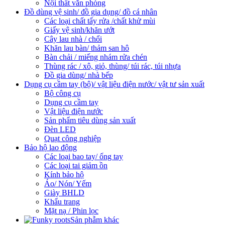
Nội thất văn phòng
Đồ dùng vệ sinh/ đồ gia dụng/ đồ cá nhân
Các loại chất tẩy rửa /chất khử mùi
Giấy vệ sinh/khăn ướt
Cây lau nhà / chổi
Khăn lau bàn/ thảm san hô
Bàn chải / miếng nhám rửa chén
Thùng rác / xô, giỏ, thùng/ túi rác, túi nhựa
Đồ gia dùng/ nhà bếp
Dụng cụ cầm tay (bộ)/ vật liệu điện nước/ vật tư sản xuất
Bộ công cụ
Dụng cụ cầm tay
Vật liệu điện nước
Sản phẩm tiêu dùng sản xuất
Đèn LED
Quạt công nghiệp
Bảo hộ lao động
Các loại bao tay/ ống tay
Các loại tai giảm ồn
Kính bảo hộ
Áo/ Nón/ Yếm
Giày BHLD
Khẩu trang
Mặt nạ / Phin lọc
Sản phẫm khác