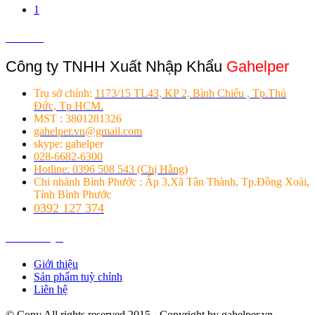
1
Liên hệ
Công ty TNHH Xuất Nhập Khẩu
Gahelper
Trụ sở chính:
1173/15 TL43, KP 2, Bình Chiểu , Tp.Thủ
Đức, Tp HCM.
MST : 3801281326
gahelper.vn@gmail.com
skype: gahelper
028-6682-6300
Hotline: 0396 508 543 (Chị Hằng)
Chi nhánh Bình Phước : Ấp 3,Xã Tân Thành, Tp.Đồng Xoài,
Tính Bình Phước
0392 127 374
Giới thiệu
Giới thiệu
Sản phẩm tuỳ chỉnh
Liên hệ
© Copy All rights reserved 2015 - Copyright by gahelper.vn.