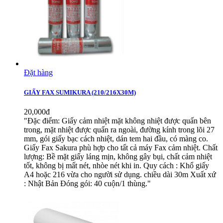
Đặt hàng
GIẤY FAX SUMIKURA (210/216X30M)
20,000đ
"Đặc điểm: Giấy cảm nhiệt mặt không nhiệt được quấn bên
trong, mặt nhiệt được quấn ra ngoài, đường kính trong lõi 27
mm, gói giấy bạc cách nhiệt, dán tem hai đầu, có màng co.
Giấy Fax Sakura phù hợp cho tất cả máy Fax cảm nhiệt. Chất
lượng: Bề mặt giấy láng mịn, không gây bụi, chất cảm nhiệt
tốt, không bị mất nét, nhòe nét khi in. Quy cách : Khổ giấy
A4 hoặc 216 vừa cho người sử dụng. chiều dài 30m Xuất xứ
: Nhật Bản Đóng gói: 40 cuộn/1 thùng."