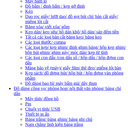
Máy bấm lỗ
Đồ bấm / đinh bấm / kẹp gỡ đinh
Kéo
Dao rọc giấy/ lưỡi dao/ đồ gọt bút chì/ bàn cắt giấy/
miếng lót cắt
Băng xóa/ viết xóa/ gôm
Keo dán/ keo sữa/ hồ dán khô/ hồ dán/ sáp đếm tiền
Tất cả các loại bàn cắt băng keo/ băng keo
Các loại thước/ compa
Các loại kẹp/ kẹp ghim/ đinh ghim bảng/ hộp kẹp ghim/
hộp hút ghim/ ghim gáy/ móc dán/ kẹp từ tính
Các loại con dấu /con dấu số / hộp dấu / hộp đựng con
dấu
Màng bảo vệ (máy)/ giấy film/ thẻ đeo/ miếng lót bàn
Kẹp sách/ đồ đựng bút/ hộp bút / hộp đựng văn phòng
phẩm
Đồ dùng bao bì/ máy bấm giá/ dây thun
Đồ dùng công vụ/ phòng họp/ nội thất văn phòng/ bảng chỉ
dẫn
Máy tính/ đồng hồ
Pin
Chuột vi tính/ USB
Thiết bị in ấn
Bảng trắng/ bảng ghim/ bảng ghi chú
Nam châm/ linh kiện bảng trắng