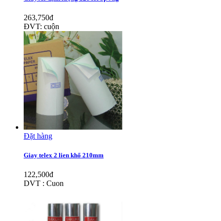
263,750đ
ĐVT: cuộn
Đặt hàng
Giay telex 2 lien khổ 210mm
122,500đ
DVT : Cuon