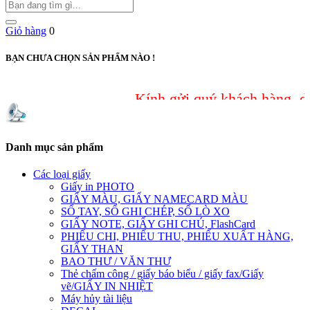
Giỏ hàng
0
BẠN CHƯA CHỌN SẢN PHẨM NÀO !
Kính gửi quý khách hàng, do sự 
Danh mục sản phẩm
Các loại giấy
Giấy in PHOTO
GIẤY MÀU, GIẤY NAMECARD MÀU
SỔ TAY, SỔ GHI CHÉP, SỔ LÒ XO
GIẤY NOTE, GIẤY GHI CHÚ, FlashCard
PHIẾU CHI, PHIẾU THU, PHIẾU XUẤT HÀNG,
GIẤY THAN
BAO THƯ / VĂN THƯ
Thẻ chấm công / giấy báo biểu / giấy fax/Giấy
vẽ/GIẤY IN NHIỆT
Máy hủy tài liệu