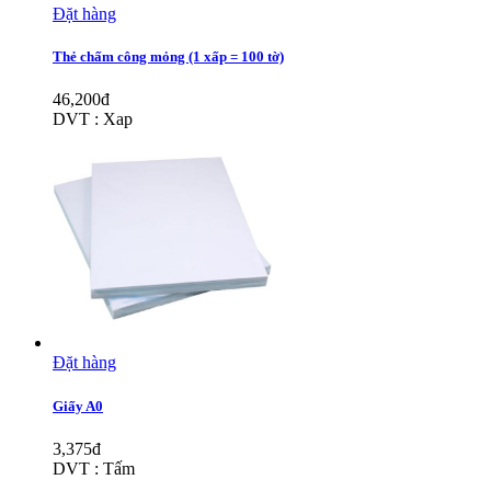
Đặt hàng
Thẻ chấm công mỏng (1 xấp = 100 tờ)
46,200đ
DVT : Xap
Đặt hàng
Giấy A0
3,375đ
DVT : Tấm