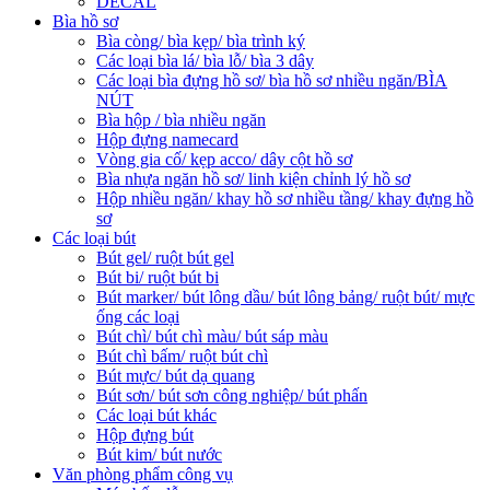
DECAL
Bìa hồ sơ
Bìa còng/ bìa kẹp/ bìa trình ký
Các loại bìa lá/ bìa lỗ/ bìa 3 dây
Các loại bìa đựng hồ sơ/ bìa hồ sơ nhiều ngăn/BÌA
NÚT
Bìa hộp / bìa nhiều ngăn
Hộp đựng namecard
Vòng gia cố/ kẹp acco/ dây cột hồ sơ
Bìa nhựa ngăn hồ sơ/ linh kiện chỉnh lý hồ sơ
Hộp nhiều ngăn/ khay hồ sơ nhiều tầng/ khay đựng hồ
sơ
Các loại bút
Bút gel/ ruột bút gel
Bút bi/ ruột bút bi
Bút marker/ bút lông dầu/ bút lông bảng/ ruột bút/ mực
ống các loại
Bút chì/ bút chì màu/ bút sáp màu
Bút chì bấm/ ruột bút chì
Bút mực/ bút dạ quang
Bút sơn/ bút sơn công nghiệp/ bút phấn
Các loại bút khác
Hộp đựng bút
Bút kim/ bút nước
Văn phòng phẩm công vụ