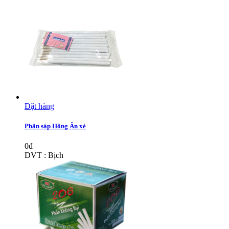
Đặt hàng
Phấn sáp Hồng Ân xé
0đ
DVT : Bịch