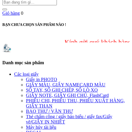
Giỏ hàng
0
BẠN CHƯA CHỌN SẢN PHẨM NÀO !
Kính gửi quý khách hàng, do 
Danh mục sản phẩm
Các loại giấy
Giấy in PHOTO
GIẤY MÀU, GIẤY NAMECARD MÀU
SỔ TAY, SỔ GHI CHÉP, SỔ LÒ XO
GIẤY NOTE, GIẤY GHI CHÚ, FlashCard
PHIẾU CHI, PHIẾU THU, PHIẾU XUẤT HÀNG,
GIẤY THAN
BAO THƯ / VĂN THƯ
Thẻ chấm công / giấy báo biểu / giấy fax/Giấy
vẽ/GIẤY IN NHIỆT
Máy hủy tài liệu