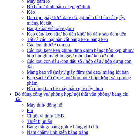
Máy bấm lỗ
Đồ bấm / đinh bấm / kẹp gỡ đinh
Kéo
Dao rọc giấy/ lưỡi dao/ đồ gọt bút chì/ bàn cắt giấy/
miếng lót cắt
Băng xóa/ viết xóa/ gôm
Keo dán/ keo sữa/ hồ dán khô/ hồ dán/ sáp đếm tiền
Tất cả các loại bàn cắt băng keo/ băng keo
Các loại thước/ compa
Các loại kẹp/ kẹp ghim/ đinh ghim bảng/ hộp kẹp ghim/
hộp hút ghim/ ghim gáy/ móc dán/ kẹp từ tính
Các loại con dấu /con dấu số / hộp dấu / hộp đựng con
dấu
Màng bảo vệ (máy)/ giấy film/ thẻ đeo/ miếng lót bàn
Kẹp sách/ đồ đựng bút/ hộp bút / hộp đựng văn phòng
phẩm
Đồ dùng bao bì/ máy bấm giá/ dây thun
Đồ dùng công vụ/ phòng họp/ nội thất văn phòng/ bảng chỉ
dẫn
Máy tính/ đồng hồ
Pin
Chuột vi tính/ USB
Thiết bị in ấn
Bảng trắng/ bảng ghim/ bảng ghi chú
Nam châm/ linh kiện bảng trắng