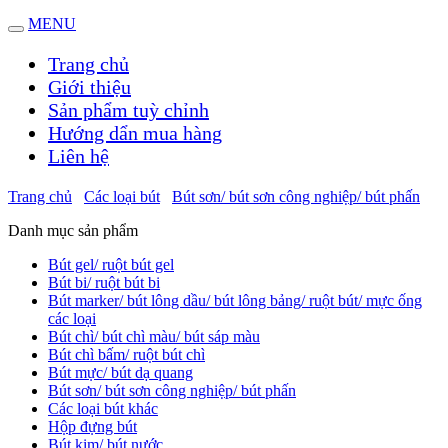
MENU
Trang chủ
Giới thiệu
Sản phẩm tuỳ chỉnh
Hướng dẩn mua hàng
Liên hệ
Trang chủ
Các loại bút
Bút sơn/ bút sơn công nghiệp/ bút phấn
Danh mục sản phẩm
Bút gel/ ruột bút gel
Bút bi/ ruột bút bi
Bút marker/ bút lông dầu/ bút lông bảng/ ruột bút/ mực ống
các loại
Bút chì/ bút chì màu/ bút sáp màu
Bút chì bấm/ ruột bút chì
Bút mực/ bút dạ quang
Bút sơn/ bút sơn công nghiệp/ bút phấn
Các loại bút khác
Hộp đựng bút
Bút kim/ bút nước