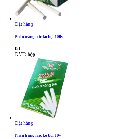
Đặt hàng
Phấn trắng mic ko bụi 100v
0đ
ĐVT: hộp
Đặt hàng
Phấn trắng mic ko bụi 10v