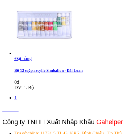
Đặt hàng
Bộ 12 tuýp arcylic Simbalion - Đài Loan
0đ
DVT : Bộ
1
Liên hệ
Công ty TNHH Xuất Nhập Khẩu
Gahelper
Trụ sở chính:
1173/15 TL43, KP 2, Bình Chiểu , Tp.Thủ