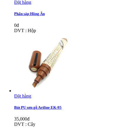
Đặt hàng
Phấn sáp Hồng Ân
0đ
DVT : Hộp
Đặt hàng
Bút PU sơn gỗ Artline EK-95
35,000đ
DVT : Cây