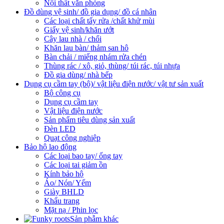
Nội thất văn phòng
Đồ dùng vệ sinh/ đồ gia dụng/ đồ cá nhân
Các loại chất tẩy rửa /chất khử mùi
Giấy vệ sinh/khăn ướt
Cây lau nhà / chổi
Khăn lau bàn/ thảm san hô
Bàn chải / miếng nhám rửa chén
Thùng rác / xô, giỏ, thùng/ túi rác, túi nhựa
Đồ gia dùng/ nhà bếp
Dụng cụ cầm tay (bộ)/ vật liệu điện nước/ vật tư sản xuất
Bộ công cụ
Dụng cụ cầm tay
Vật liệu điện nước
Sản phẩm tiêu dùng sản xuất
Đèn LED
Quạt công nghiệp
Bảo hộ lao động
Các loại bao tay/ ống tay
Các loại tai giảm ồn
Kính bảo hộ
Áo/ Nón/ Yếm
Giày BHLD
Khẩu trang
Mặt nạ / Phin lọc
Sản phẫm khác