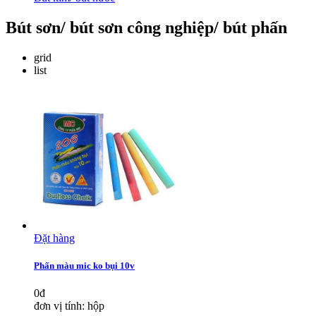
Bút sơn/ bút sơn công nghiệp/ bút phấn
grid
list
Đặt hàng
Phấn màu mic ko bụi 10v
0đ
đơn vị tính: hộp