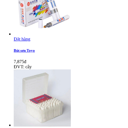
Đặt hàng
Bút sơn Toyo
7,875đ
ĐVT: cây