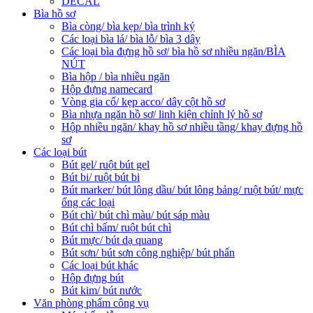
DECAL
Bìa hồ sơ
Bìa còng/ bìa kẹp/ bìa trình ký
Các loại bìa lá/ bìa lỗ/ bìa 3 dây
Các loại bìa đựng hồ sơ/ bìa hồ sơ nhiều ngăn/BÌA
NÚT
Bìa hộp / bìa nhiều ngăn
Hộp đựng namecard
Vòng gia cố/ kẹp acco/ dây cột hồ sơ
Bìa nhựa ngăn hồ sơ/ linh kiện chỉnh lý hồ sơ
Hộp nhiều ngăn/ khay hồ sơ nhiều tầng/ khay đựng hồ
sơ
Các loại bút
Bút gel/ ruột bút gel
Bút bi/ ruột bút bi
Bút marker/ bút lông dầu/ bút lông bảng/ ruột bút/ mực
ống các loại
Bút chì/ bút chì màu/ bút sáp màu
Bút chì bấm/ ruột bút chì
Bút mực/ bút dạ quang
Bút sơn/ bút sơn công nghiệp/ bút phấn
Các loại bút khác
Hộp đựng bút
Bút kim/ bút nước
Văn phòng phẩm công vụ