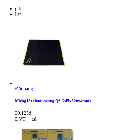
grid
list
Đặt hàng
Miếng lót chuột quang Q6 (245x320x4mm)
30,125đ
ĐVT： cái