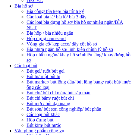
DECAL
Bìa hồ sơ
Bìa còng/ bìa kẹp/ bìa trình ký
Các loại bìa lá/ bìa lỗ/ bìa 3 dây
Các loại bìa đựng hồ sơ/ bìa hồ sơ nhiều ngăn/BÌA
NÚT
Bìa hộp / bìa nhiều ngăn
Hộp đựng namecard
Vòng gia cố/ kẹp acco/ dây cột hồ sơ
Bìa nhựa ngăn hồ sơ/ linh kiện chỉnh lý hồ sơ
Hộp nhiều ngăn/ khay hồ sơ nhiều tầng/ khay đựng hồ
sơ
Các loại bút
Bút gel/ ruột bút gel
Bút bi/ ruột bút bi
Bút marker/ bút lông dầu/ bút lông bảng/ ruột bút/ mực
ống các loại
Bút chì/ bút chì màu/ bút sáp màu
Bút chì bấm/ ruột bút chì
Bút mực/ bút dạ quang
Bút sơn/ bút sơn công nghiệp/ bút phấn
Các loại bút khác
Hộp đựng bút
Bút kim/ bút nước
Văn phòng phẩm công vụ