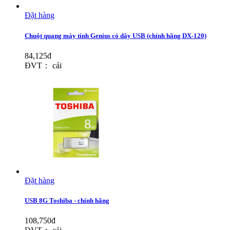
Đặt hàng
Chuột quang máy tính Genius có dây USB (chính hãng DX-120)
84,125đ
ĐVT： cái
Đặt hàng
USB 8G Toshiba - chính hãng
108,750đ