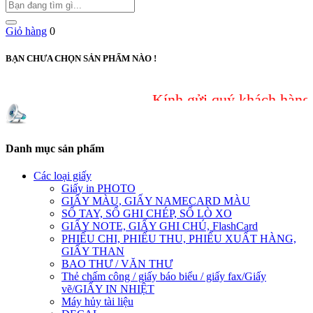
Giỏ hàng
0
BẠN CHƯA CHỌN SẢN PHẨM NÀO !
Kính gửi quý khách hàng, do 
Danh mục sản phẩm
Các loại giấy
Giấy in PHOTO
GIẤY MÀU, GIẤY NAMECARD MÀU
SỔ TAY, SỔ GHI CHÉP, SỔ LÒ XO
GIẤY NOTE, GIẤY GHI CHÚ, FlashCard
PHIẾU CHI, PHIẾU THU, PHIẾU XUẤT HÀNG,
GIẤY THAN
BAO THƯ / VĂN THƯ
Thẻ chấm công / giấy báo biểu / giấy fax/Giấy
vẽ/GIẤY IN NHIỆT
Máy hủy tài liệu