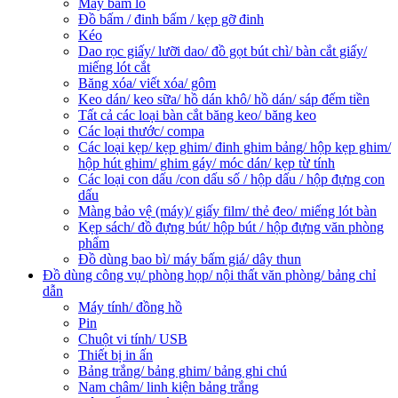
Máy bấm lỗ
Đồ bấm / đinh bấm / kẹp gỡ đinh
Kéo
Dao rọc giấy/ lưỡi dao/ đồ gọt bút chì/ bàn cắt giấy/
miếng lót cắt
Băng xóa/ viết xóa/ gôm
Keo dán/ keo sữa/ hồ dán khô/ hồ dán/ sáp đếm tiền
Tất cả các loại bàn cắt băng keo/ băng keo
Các loại thước/ compa
Các loại kẹp/ kẹp ghim/ đinh ghim bảng/ hộp kẹp ghim/
hộp hút ghim/ ghim gáy/ móc dán/ kẹp từ tính
Các loại con dấu /con dấu số / hộp dấu / hộp đựng con
dấu
Màng bảo vệ (máy)/ giấy film/ thẻ đeo/ miếng lót bàn
Kẹp sách/ đồ đựng bút/ hộp bút / hộp đựng văn phòng
phẩm
Đồ dùng bao bì/ máy bấm giá/ dây thun
Đồ dùng công vụ/ phòng họp/ nội thất văn phòng/ bảng chỉ
dẫn
Máy tính/ đồng hồ
Pin
Chuột vi tính/ USB
Thiết bị in ấn
Bảng trắng/ bảng ghim/ bảng ghi chú
Nam châm/ linh kiện bảng trắng