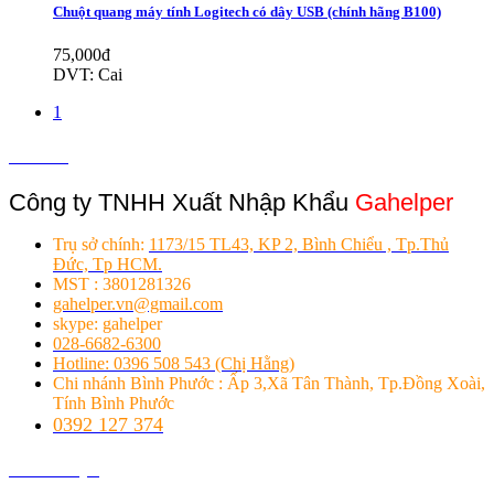
Chuột quang máy tính Logitech có dây USB (chính hãng B100)
75,000đ
DVT: Cai
1
Liên hệ
Công ty TNHH Xuất Nhập Khẩu
Gahelper
Trụ sở chính:
1173/15 TL43, KP 2, Bình Chiểu , Tp.Thủ
Đức, Tp HCM.
MST : 3801281326
gahelper.vn@gmail.com
skype: gahelper
028-6682-6300
Hotline: 0396 508 543 (Chị Hằng)
Chi nhánh Bình Phước : Ấp 3,Xã Tân Thành, Tp.Đồng Xoài,
Tính Bình Phước
0392 127 374
Giới thiệu