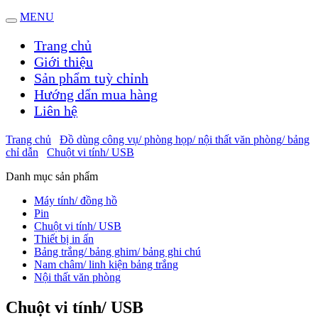
MENU
Trang chủ
Giới thiệu
Sản phẩm tuỳ chỉnh
Hướng dẩn mua hàng
Liên hệ
Trang chủ
Đồ dùng công vụ/ phòng họp/ nội thất văn phòng/ bảng
chỉ dẫn
Chuột vi tính/ USB
Danh mục sản phẩm
Máy tính/ đồng hồ
Pin
Chuột vi tính/ USB
Thiết bị in ấn
Bảng trắng/ bảng ghim/ bảng ghi chú
Nam châm/ linh kiện bảng trắng
Nội thất văn phòng
Chuột vi tính/ USB