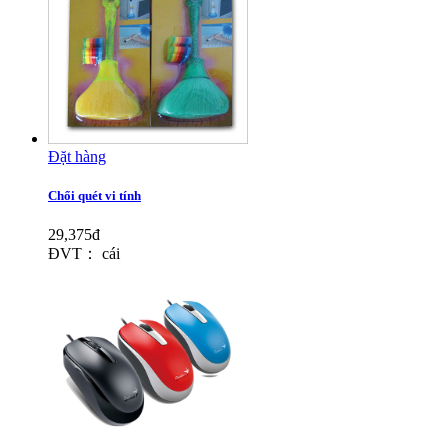
Đặt hàng
Chổi quét vi tính
29,375đ
ĐVT： cái