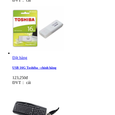
ĐVT： cái
Đặt hàng
USB 16G Toshiba - chính hãng
123,250đ
ĐVT： cái