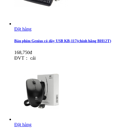
Đặt hàng
Bàn phím Genius có dây USB KB-117(chính hãng BH12T)
168,750đ
ĐVT： cái
Đặt hàng