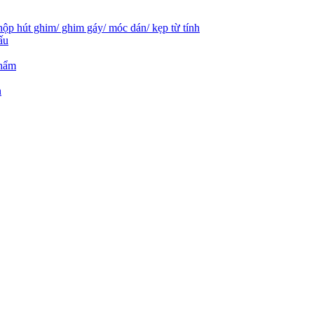
hộp hút ghim/ ghim gáy/ móc dán/ kẹp từ tính
ấu
phẩm
n