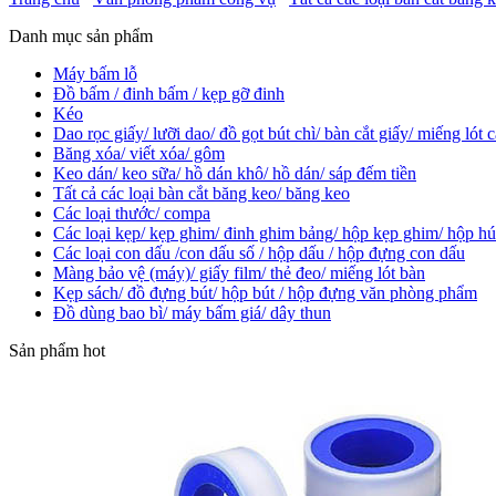
Danh mục sản phẩm
Máy bấm lỗ
Đồ bấm / đinh bấm / kẹp gỡ đinh
Kéo
Dao rọc giấy/ lưỡi dao/ đồ gọt bút chì/ bàn cắt giấy/ miếng lót c
Băng xóa/ viết xóa/ gôm
Keo dán/ keo sữa/ hồ dán khô/ hồ dán/ sáp đếm tiền
Tất cả các loại bàn cắt băng keo/ băng keo
Các loại thước/ compa
Các loại kẹp/ kẹp ghim/ đinh ghim bảng/ hộp kẹp ghim/ hộp hú
Các loại con dấu /con dấu số / hộp dấu / hộp đựng con dấu
Màng bảo vệ (máy)/ giấy film/ thẻ đeo/ miếng lót bàn
Kẹp sách/ đồ đựng bút/ hộp bút / hộp đựng văn phòng phẩm
Đồ dùng bao bì/ máy bấm giá/ dây thun
Sản phẩm hot