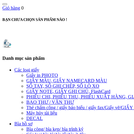
Giỏ hàng
0
BẠN CHƯA CHỌN SẢN PHẨM NÀO !
Danh mục sản phẩm
Các loại giấy
Giấy in PHOTO
GIẤY MÀU, GIẤY NAMECARD MÀU
SỔ TAY, SỔ GHI CHÉP, SỔ LÒ XO
GIẤY NOTE, GIẤY GHI CHÚ, FlashCard
PHIẾU CHI, PHIẾU THU, PHIẾU XUẤT HÀNG, G
BAO THƯ / VĂN THƯ
Thẻ chấm công / giấy báo biểu / giấy fax/Giấy vẽ/GI
Máy hủy tài liệu
DECAL
Bìa hồ sơ
Bìa còng/ bìa kẹp/ bìa trình ký