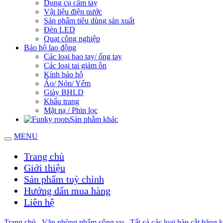
Dụng cụ cầm tay
Vật liệu điện nước
Sản phẩm tiêu dùng sản xuất
Đèn LED
Quạt công nghiệp
Bảo hộ lao động
Các loại bao tay/ ống tay
Các loại tai giảm ồn
Kính bảo hộ
Áo/ Nón/ Yếm
Giày BHLD
Khẩu trang
Mặt nạ / Phin lọc
Sản phẫm khác
MENU
Trang chủ
Giới thiệu
Sản phẩm tuỳ chỉnh
Hướng dẩn mua hàng
Liên hệ
Trang chủ
Văn phòng phẩm công vụ
Tất cả các loại bàn cắt băng 