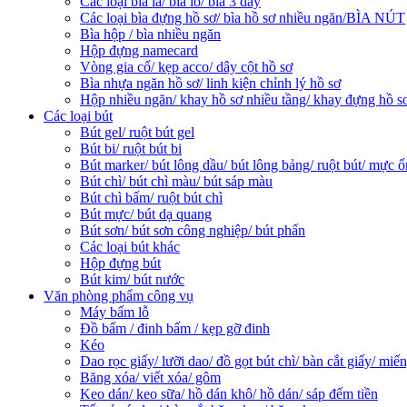
Các loại bìa lá/ bìa lỗ/ bìa 3 dây
Các loại bìa đựng hồ sơ/ bìa hồ sơ nhiều ngăn/BÌA NÚT
Bìa hộp / bìa nhiều ngăn
Hộp đựng namecard
Vòng gia cố/ kẹp acco/ dây cột hồ sơ
Bìa nhựa ngăn hồ sơ/ linh kiện chỉnh lý hồ sơ
Hộp nhiều ngăn/ khay hồ sơ nhiều tầng/ khay đựng hồ s
Các loại bút
Bút gel/ ruột bút gel
Bút bi/ ruột bút bi
Bút marker/ bút lông dầu/ bút lông bảng/ ruột bút/ mực ố
Bút chì/ bút chì màu/ bút sáp màu
Bút chì bấm/ ruột bút chì
Bút mực/ bút dạ quang
Bút sơn/ bút sơn công nghiệp/ bút phấn
Các loại bút khác
Hộp đựng bút
Bút kim/ bút nước
Văn phòng phẩm công vụ
Máy bấm lỗ
Đồ bấm / đinh bấm / kẹp gỡ đinh
Kéo
Dao rọc giấy/ lưỡi dao/ đồ gọt bút chì/ bàn cắt giấy/ miến
Băng xóa/ viết xóa/ gôm
Keo dán/ keo sữa/ hồ dán khô/ hồ dán/ sáp đếm tiền