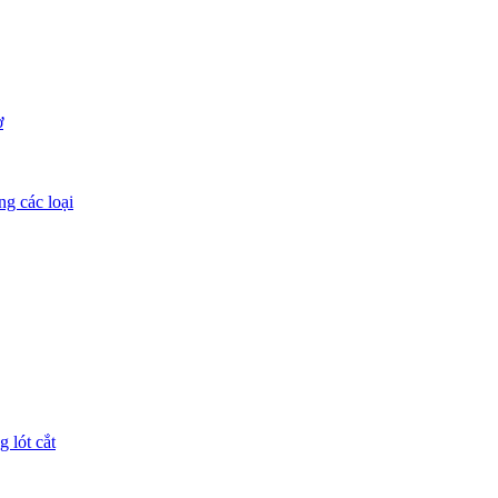
ơ
ng các loại
g lót cắt