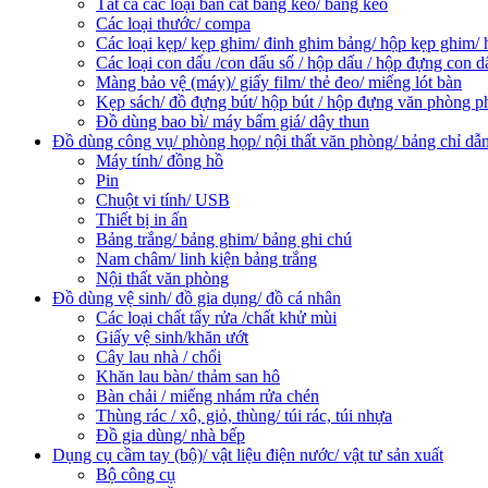
Tất cả các loại bàn cắt băng keo/ băng keo
Các loại thước/ compa
Các loại kẹp/ kẹp ghim/ đinh ghim bảng/ hộp kẹp ghim/ 
Các loại con dấu /con dấu số / hộp dấu / hộp đựng con d
Màng bảo vệ (máy)/ giấy film/ thẻ đeo/ miếng lót bàn
Kẹp sách/ đồ đựng bút/ hộp bút / hộp đựng văn phòng 
Đồ dùng bao bì/ máy bấm giá/ dây thun
Đồ dùng công vụ/ phòng họp/ nội thất văn phòng/ bảng chỉ dẫ
Máy tính/ đồng hồ
Pin
Chuột vi tính/ USB
Thiết bị in ấn
Bảng trắng/ bảng ghim/ bảng ghi chú
Nam châm/ linh kiện bảng trắng
Nội thất văn phòng
Đồ dùng vệ sinh/ đồ gia dụng/ đồ cá nhân
Các loại chất tẩy rửa /chất khử mùi
Giấy vệ sinh/khăn ướt
Cây lau nhà / chổi
Khăn lau bàn/ thảm san hô
Bàn chải / miếng nhám rửa chén
Thùng rác / xô, giỏ, thùng/ túi rác, túi nhựa
Đồ gia dùng/ nhà bếp
Dụng cụ cầm tay (bộ)/ vật liệu điện nước/ vật tư sản xuất
Bộ công cụ