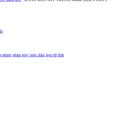
ắt
t ghim/ ghim gáy/ móc dán/ kẹp từ tính