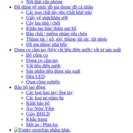
Nội thất văn phòng
Đồ dùng vệ sinh/ đồ gia dụng/ đồ cá nhân
Các loại chất tẩy rửa /chất khử mùi
Giấy vệ sinh/khăn ướt
Cây lau nhà / chổi
Khăn lau bàn/ thảm san hô
Bàn chải / miếng nhám rửa chén
Thùng rác / xô, giỏ, thùng/ túi rác, túi nhựa
Đồ gia dùng/ nhà bếp
Dụng cụ cầm tay (bộ)/ vật liệu điện nước/ vật tư sản xuất
Bộ công cụ
Dụng cụ cầm tay
Vật liệu điện nước
Sản phẩm tiêu dùng sản xuất
Đèn LED
Quạt công nghiệp
Bảo hộ lao động
Các loại bao tay/ ống tay
Các loại tai giảm ồn
Kính bảo hộ
Áo/ Nón/ Yếm
Giày BHLD
Khẩu trang
Mặt nạ / Phin lọc
Sản phẫm khác