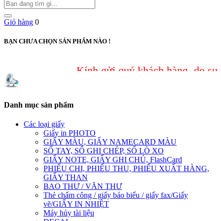
Giỏ hàng
0
BẠN CHƯA CHỌN SẢN PHẨM NÀO !
Kính gửi quý khách hàng, do sự cố bảo 
Danh mục sản phẩm
Các loại giấy
Giấy in PHOTO
GIẤY MÀU, GIẤY NAMECARD MÀU
SỔ TAY, SỔ GHI CHÉP, SỔ LÒ XO
GIẤY NOTE, GIẤY GHI CHÚ, FlashCard
PHIẾU CHI, PHIẾU THU, PHIẾU XUẤT HÀNG,
GIẤY THAN
BAO THƯ / VĂN THƯ
Thẻ chấm công / giấy báo biểu / giấy fax/Giấy
vẽ/GIẤY IN NHIỆT
Máy hủy tài liệu