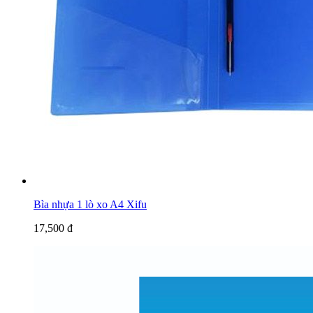
Bìa nhựa 1 lò xo A4 Xifu
17,500 đ