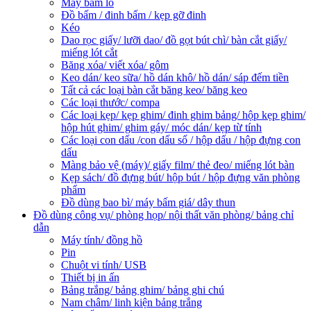
Máy bấm lỗ
Đồ bấm / đinh bấm / kẹp gỡ đinh
Kéo
Dao rọc giấy/ lưỡi dao/ đồ gọt bút chì/ bàn cắt giấy/
miếng lót cắt
Băng xóa/ viết xóa/ gôm
Keo dán/ keo sữa/ hồ dán khô/ hồ dán/ sáp đếm tiền
Tất cả các loại bàn cắt băng keo/ băng keo
Các loại thước/ compa
Các loại kẹp/ kẹp ghim/ đinh ghim bảng/ hộp kẹp ghim/
hộp hút ghim/ ghim gáy/ móc dán/ kẹp từ tính
Các loại con dấu /con dấu số / hộp dấu / hộp đựng con
dấu
Màng bảo vệ (máy)/ giấy film/ thẻ đeo/ miếng lót bàn
Kẹp sách/ đồ đựng bút/ hộp bút / hộp đựng văn phòng
phẩm
Đồ dùng bao bì/ máy bấm giá/ dây thun
Đồ dùng công vụ/ phòng họp/ nội thất văn phòng/ bảng chỉ
dẫn
Máy tính/ đồng hồ
Pin
Chuột vi tính/ USB
Thiết bị in ấn
Bảng trắng/ bảng ghim/ bảng ghi chú
Nam châm/ linh kiện bảng trắng