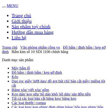
MENU
Trang chủ
Giới thiệu
Sản phẩm tuỳ chỉnh
Hướng dẩn mua hàng
Liên hệ
Trang chủ
Văn phòng phẩm công vụ
Đồ bấm / đinh bấm / kẹp gỡ
đinh
Bấm kim số 10 SDI 1106 chính hãng
Danh mục sản phẩm
Máy bấm lỗ
Đồ bấm / đinh bấm / kẹp gỡ đinh
Kéo
Dao rọc giấy/ lưỡi dao/ đồ gọt bút chì/ bàn cắt giấy/ miếng lót
cắt
Băng xóa/ viết xóa/ gôm
Keo dán/ keo sữa/ hồ dán khô/ hồ dán/ sáp đếm tiền
Tất cả các loại bàn cắt băng keo/ băng keo
Các loại thước/ compa
Các loại kẹp/ kẹp ghim/ đinh ghim bảng/ hộp kẹp ghim/ hộp