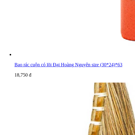
Bao rác cuộn có lõi Đại Hoàng Nguyên size (30*24)*63
18,750 đ