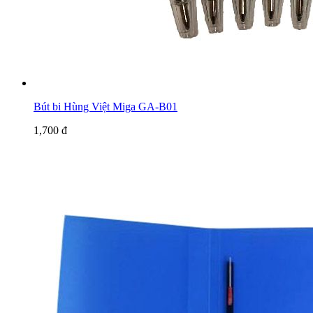
Bút bi Hùng Việt Miga GA-B01
1,700 đ