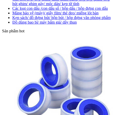
hút ghim/ ghim gáy/ móc dán/ kẹp từ tính
Các loại con dấu /con dấu số / hộp dấu / hộp đựng con dấu
Màng bảo vệ (máy)/ giấy film/ thẻ đeo/ miếng lót bàn
Kẹp sách/ đồ đựng bút/ hộp bút / hộp đựng văn phòng phẩm
Đồ dùng bao bì/ máy bấm giá/ dây thun
Sản phẩm hot