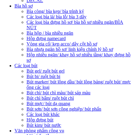
DECAL
Bìa hồ sơ
Bìa còng/ bìa kẹp/ bìa trình ký
Các loại bìa lá/ bìa lỗ/ bìa 3 dây
Các loại bìa đựng hồ sơ/ bìa hồ sơ nhiều ngăn/BÌA
NÚT
Bìa hộp / bìa nhiều ngăn
Hộp đựng namecard
Vòng gia cố/ kẹp acco/ dây cột hồ sơ
Bìa nhựa ngăn hồ sơ/ linh kiện chỉnh lý hồ sơ
Hộp nhiều ngăn/ khay hồ sơ nhiều tầng/ khay đựng hồ
sơ
Các loại bút
Bút gel/ ruột bút gel
Bút bi/ ruột bút bi
Bút marker/ bút lông dầu/ bút lông bảng/ ruột bút/ mực
ống các loại
Bút chì/ bút chì màu/ bút sáp màu
Bút chì bấm/ ruột bút chì
Bút mực/ bút dạ quang
Bút sơn/ bút sơn công nghiệp/ bút phấn
Các loại bút khác
Hộp đựng bút
Bút kim/ bút nước
Văn phòng phẩm công vụ