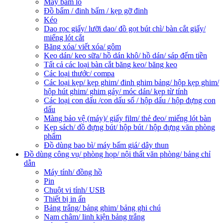
Máy bấm lỗ
Đồ bấm / đinh bấm / kẹp gỡ đinh
Kéo
Dao rọc giấy/ lưỡi dao/ đồ gọt bút chì/ bàn cắt giấy/
miếng lót cắt
Băng xóa/ viết xóa/ gôm
Keo dán/ keo sữa/ hồ dán khô/ hồ dán/ sáp đếm tiền
Tất cả các loại bàn cắt băng keo/ băng keo
Các loại thước/ compa
Các loại kẹp/ kẹp ghim/ đinh ghim bảng/ hộp kẹp ghim/
hộp hút ghim/ ghim gáy/ móc dán/ kẹp từ tính
Các loại con dấu /con dấu số / hộp dấu / hộp đựng con
dấu
Màng bảo vệ (máy)/ giấy film/ thẻ đeo/ miếng lót bàn
Kẹp sách/ đồ đựng bút/ hộp bút / hộp đựng văn phòng
phẩm
Đồ dùng bao bì/ máy bấm giá/ dây thun
Đồ dùng công vụ/ phòng họp/ nội thất văn phòng/ bảng chỉ
dẫn
Máy tính/ đồng hồ
Pin
Chuột vi tính/ USB
Thiết bị in ấn
Bảng trắng/ bảng ghim/ bảng ghi chú
Nam châm/ linh kiện bảng trắng