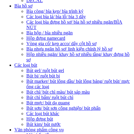
DECAL
Bìa hồ sơ
Bìa còng/ bìa kẹp/ bìa trình ký
Các loại bìa lá/ bìa lỗ/ bìa 3 dây
Các loại bìa đựng hồ sơ/ bìa hồ sơ nhiều ngăn/BÌA
NÚT
Bìa hộp / bìa nhiều ngăn
Hộp đựng namecard
Vòng gia cố/ kẹp acco/ dây cột hồ sơ
Bìa nhựa ngăn hồ sơ/ linh kiện chỉnh lý hồ sơ
Hộp nhiều ngăn/ khay hồ sơ nhiều tầng/ khay đựng hồ
sơ
Các loại bút
Bút gel/ ruột bút gel
Bút bi/ ruột bút bi
Bút marker/ bút lông dầu/ bút lông bảng/ ruột bút/ mực
ống các loại
Bút chì/ bút chì màu/ bút sáp màu
Bút chì bấm/ ruột bút chì
Bút mực/ bút dạ quang
Bút sơn/ bút sơn công nghiệp/ bút phấn
Các loại bút khác
Hộp đựng bút
Bút kim/ bút nước
Văn phòng phẩm công vụ