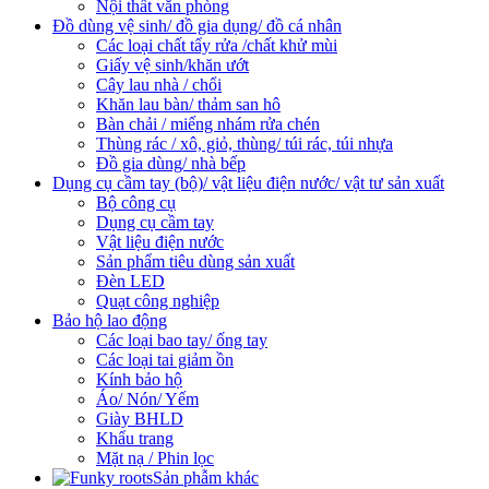
Nội thất văn phòng
Đồ dùng vệ sinh/ đồ gia dụng/ đồ cá nhân
Các loại chất tẩy rửa /chất khử mùi
Giấy vệ sinh/khăn ướt
Cây lau nhà / chổi
Khăn lau bàn/ thảm san hô
Bàn chải / miếng nhám rửa chén
Thùng rác / xô, giỏ, thùng/ túi rác, túi nhựa
Đồ gia dùng/ nhà bếp
Dụng cụ cầm tay (bộ)/ vật liệu điện nước/ vật tư sản xuất
Bộ công cụ
Dụng cụ cầm tay
Vật liệu điện nước
Sản phẩm tiêu dùng sản xuất
Đèn LED
Quạt công nghiệp
Bảo hộ lao động
Các loại bao tay/ ống tay
Các loại tai giảm ồn
Kính bảo hộ
Áo/ Nón/ Yếm
Giày BHLD
Khẩu trang
Mặt nạ / Phin lọc
Sản phẫm khác