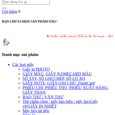
Giỏ hàng
0
BẠN CHƯA CHỌN SẢN PHẨM NÀO !
Kính gửi quý khách hàng, do sự c
Danh mục sản phẩm
Các loại giấy
Giấy in PHOTO
GIẤY MÀU, GIẤY NAMECARD MÀU
SỔ TAY, SỔ GHI CHÉP, SỔ LÒ XO
GIẤY NOTE, GIẤY GHI CHÚ, FlashCard
PHIẾU CHI, PHIẾU THU, PHIẾU XUẤT HÀNG,
GIẤY THAN
BAO THƯ / VĂN THƯ
Thẻ chấm công / giấy báo biểu / giấy fax/Giấy
vẽ/GIẤY IN NHIỆT
Máy hủy tài liệu